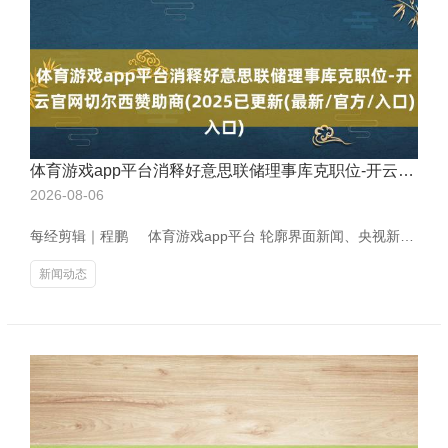
体育游戏app平台消释好意思联储理事库克职位-开云官网切尔西赞助商(2025已更新(最新/官方/入口)
2026-08-06
每经剪辑｜程鹏 体育游戏app平台 轮廓界面新闻、央视新闻报谈，当地本领8月25日，好意思国总统特朗普在外交平台上示意，已签署文献，消释好意思联储理事库克职位，立即成效。 丽莎·库克（右一）图片开首：视觉中国（而已图） 征引好意思国宪法第二条及1913年颁布的《联邦储备法》意料要求，特朗普示意已认定存在鼓胀情理取销库克职务。信中说起一份8月15日由联邦住房金融局提交的刑事嘱托材料，觉得库克涉嫌在典质贷款文献中作出极度敷陈。举例，她先在密歇根州一份文献上声明该物业为其主要住所，随后又在佐
新闻动态