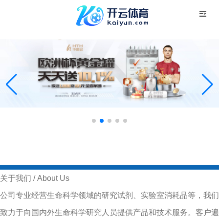
关于我们 / About Us
公司专业经营生命科学领域的研究试剂、实验室消耗品等，我们
致力于向国内外生命科学研究人员提供产品和技术服务。客户遍