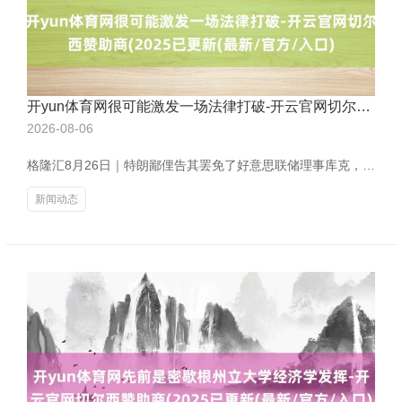
开yun体育网很可能激发一场法律打破-开云官网切尔西赞助商(2025已更新(最新/官方/入口)
2026-08-06
格隆汇8月26日｜特朗鄙俚告其罢免了好意思联储理事库克，此举史无先例，记号着他对好意思联储的袭击权贵升级。特朗普的举措将好意思联储系统推入未知鸿沟，很可能激发一场法律打破，最终可能诉诸最高法院。1913年《联邦储备法》为止了总统片面罢免好意思联储理事的职权，限定总统只可“出于高洁原理”这么作念。天然该法律未详备讲解“高洁原理”包括什么开yun体育网，但历史上时常被阐述为失责或失职。若是特朗普最终顺利罢免库克，他将大略提名她的继任者开yun体育网，并在改日几年重塑好意思联储理事会。 海量资讯、精
新闻动态